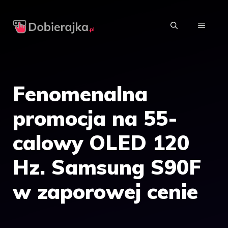
Przejdź
do
MENU
treści
Fenomenalna
promocja na 55-
calowy OLED 120
Hz. Samsung S90F
w zaporowej cenie