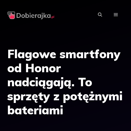
Przejdź
do
MENU
treści
Flagowe smartfony
od Honor
nadciągają. To
sprzęty z potężnymi
bateriami