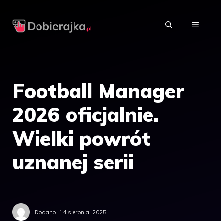
Przejdź
do
MENU
treści
Football Manager
2026 oficjalnie.
Wielki powrót
uznanej serii
Dodano:
14 sierpnia, 2025