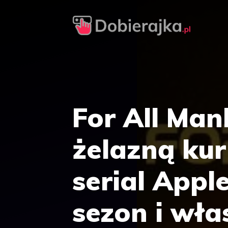
Przejdź
do
treści
For All Man
żelazną kur
serial Appl
sezon i wła