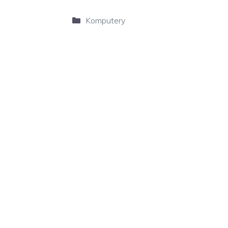
Kategorie
Komputery