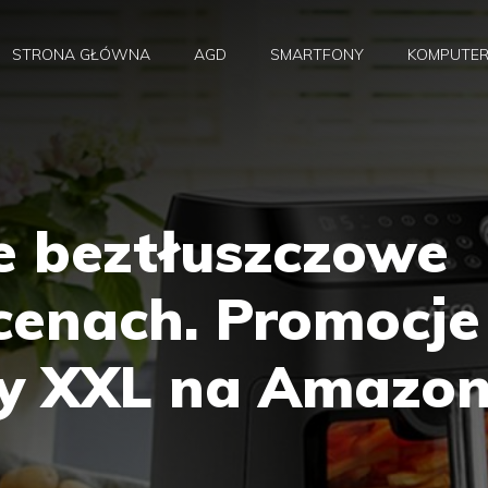
STRONA GŁÓWNA
AGD
SMARTFONY
KOMPUTE
e beztłuszczowe
cenach. Promocje
ery XXL na Amazo