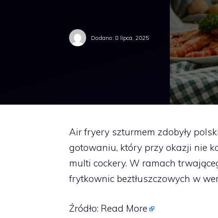
Dodano:
8 lipca, 2025
Air fryery szturmem zdobyły polsk
gotowaniu, który przy okazji nie k
multi cockery. W ramach trwając
frytkownic beztłuszczowych w wer
Źródło:
Read More