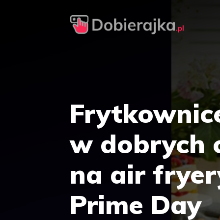
Przejdź
do
treści
Frytkownic
w dobrych 
na air fry
Prime Day