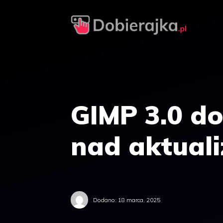
Przejdź
do
treści
GIMP 3.0 do
nad aktuali
Dodano:
18 marca, 2025