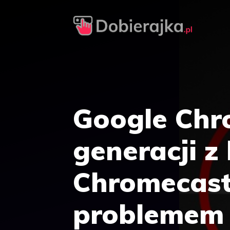
Przejdź
do
treści
Google Chr
generacji z
Chromecast
problemem