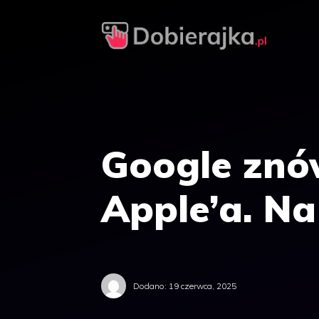
Przejdź
do
treści
Google znów
Apple’a. Na
Dodano:
19 czerwca, 2025