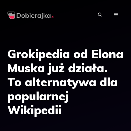
Przejdź
do
MENU
treści
Grokipedia od Elona
Muska już działa.
To alternatywa dla
popularnej
Wikipedii