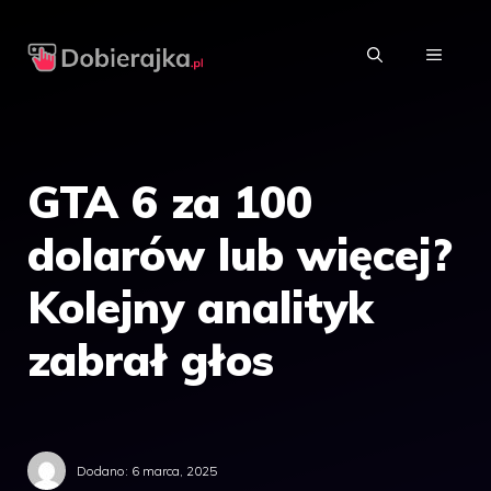
Przejdź
do
MENU
treści
GTA 6 za 100
dolarów lub więcej?
Kolejny analityk
zabrał głos
Dodano:
6 marca, 2025