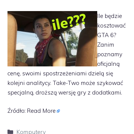
Ile będzie
kosztować
GTA 6?
Zanim
poznamy
oficjalną
cenę, swoimi spostrzeżeniami dzielą się
kolejni analitycy. Take-Two może szykować
specjalną, droższą wersję gry z dodatkami.
Źródło:
Read More
Kategorie
Komputery