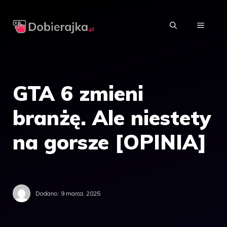
Przejdź
do
MENU
treści
GTA 6 zmieni
branżę. Ale niestety
na gorsze [OPINIA]
Dodano:
9 marca, 2025