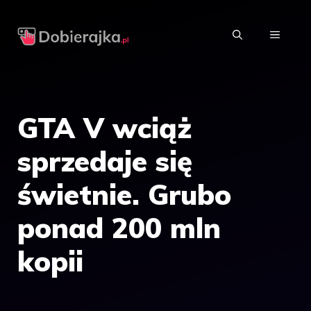
Przejdź
do
MENU
treści
GTA V wciąż
sprzedaje się
świetnie. Grubo
ponad 200 mln
kopii