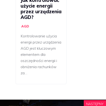
Jak kontrolować
użycie energii
przez urządzenia
AGD?
AGD
Kontrolowanie użycia
energii przez urządzenia
AGD jest kluczowym
elementem dla
oszczędności energii i
obniżenia rachunków
za…
NASTĘPNY