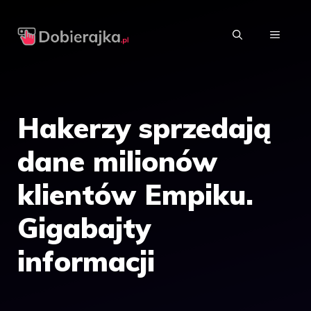
Przejdź
do
MENU
treści
Hakerzy sprzedają
dane milionów
klientów Empiku.
Gigabajty
informacji