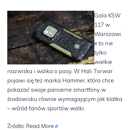
Gala KSW
117 w
Warszawi
e to nie
tylko
wielkie
nazwiska i walka o pasy. W Hali Torwar
pojawi się też marka Hammer, która chce
pokazać swoje pancerne smartfony w
środowisku równie wymagającym jak klatka
– wśród fanów sportów walki.
Źródło:
Read More