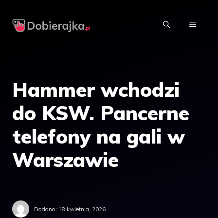
Przejdź
do
MENU
treści
Hammer wchodzi
do KSW. Pancerne
telefony na gali w
Warszawie
Dodano:
18 kwietnia, 2026