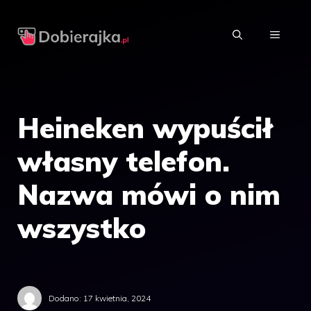
Przejdź
do
MENU
treści
Heineken wypuścił
własny telefon.
Nazwa mówi o nim
wszystko
Dodano:
17 kwietnia, 2024