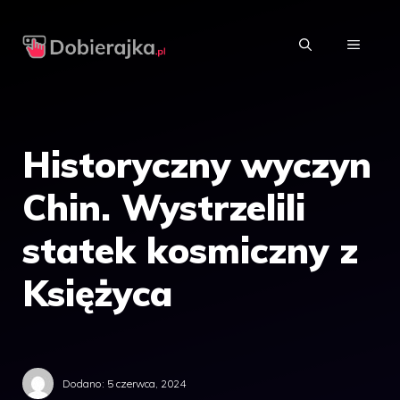
Przejdź
do
MENU
treści
Historyczny wyczyn
Chin. Wystrzelili
statek kosmiczny z
Księżyca
Dodano:
5 czerwca, 2024