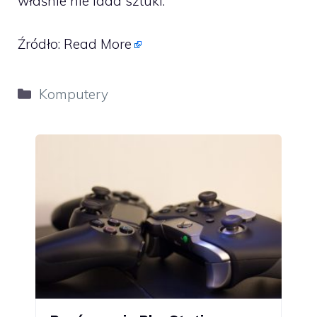
właśnie nie lada sztuki.
Źródło:
Read More
Kategorie
Komputery