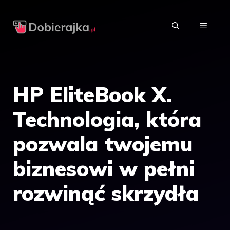
Przejdź
do
MENU
treści
HP EliteBook X.
Technologia, która
pozwala twojemu
biznesowi w pełni
rozwinąć skrzydła