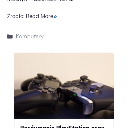
Źródło:
Read More
Kategorie
Komputery
Porównanie PlayStation oraz