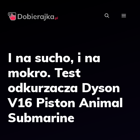
Przejdź
do
MENU
treści
I na sucho, i na
mokro. Test
odkurzacza Dyson
V16 Piston Animal
Submarine