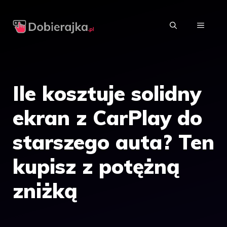
Przejdź
do
MENU
treści
Ile kosztuje solidny
ekran z CarPlay do
starszego auta? Ten
kupisz z potężną
zniżką