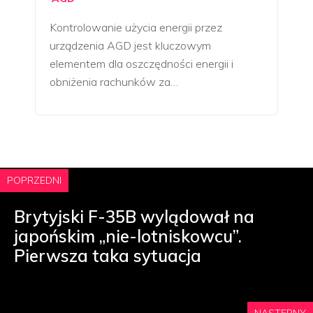
Kontrolowanie użycia energii przez
urządzenia AGD jest kluczowym
elementem dla oszczędności energii i
obniżenia rachunków za…
POPRZEDNI
Brytyjski F-35B wylądował na
japońskim „nie-lotniskowcu”.
Pierwsza taka sytuacja
NASTĘPNY