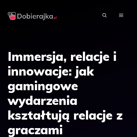
Przejdź
do
MENU
treści
Immersja, relacje i
innowacje: jak
gamingowe
wydarzenia
kształtują relacje z
graczami