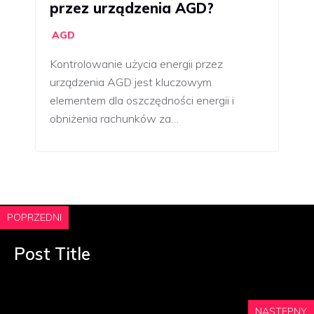
przez urządzenia AGD?
AGD
Kontrolowanie użycia energii przez
urządzenia AGD jest kluczowym
elementem dla oszczędności energii i
obniżenia rachunków za…
POPRZEDNI
Post Title
NASTĘPNY