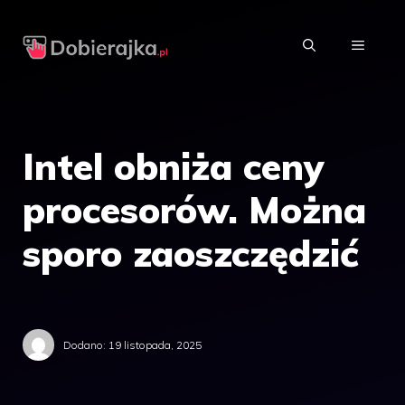
Przejdź
do
MENU
treści
Intel obniża ceny
procesorów. Można
sporo zaoszczędzić
Dodano:
19 listopada, 2025