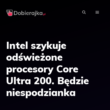
Przejdź
do
MENU
treści
Intel szykuje
odświeżone
procesory Core
Ultra 200. Będzie
niespodzianka