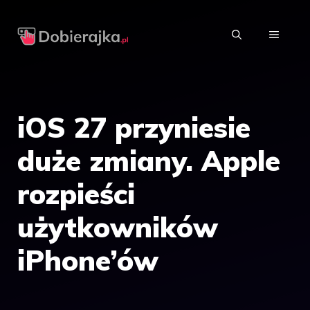
Przejdź
do
MENU
treści
iOS 27 przyniesie
duże zmiany. Apple
rozpieści
użytkowników
iPhone’ów