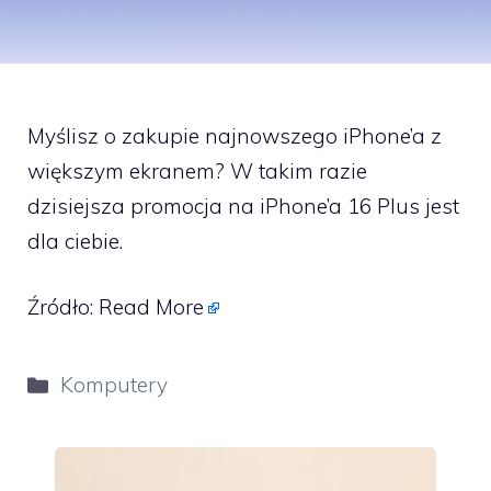
Myślisz o zakupie najnowszego iPhone’a z
większym ekranem? W takim razie
dzisiejsza promocja na iPhone’a 16 Plus jest
dla ciebie.
Źródło:
Read More
Kategorie
Komputery