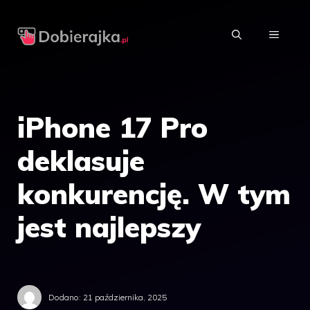
Przejdź
do
MENU
treści
iPhone 17 Pro
deklasuje
konkurencję. W tym
jest najlepszy
Dodano:
21 października, 2025