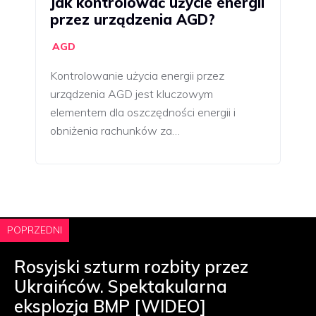
Jak kontrolować użycie energii
przez urządzenia AGD?
AGD
Kontrolowanie użycia energii przez
urządzenia AGD jest kluczowym
elementem dla oszczędności energii i
obniżenia rachunków za…
POPRZEDNI
Rosyjski szturm rozbity przez
Ukraińców. Spektakularna
eksplozja BMP [WIDEO]