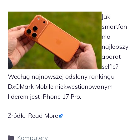
Jaki
smartfon
ma
najlepszy
aparat
selfie?
Według najnowszej odsłony rankingu
DxOMark Mobile niekwestionowanym
liderem jest iPhone 17 Pro.
Źródło:
Read More
Kategorie
Komputery