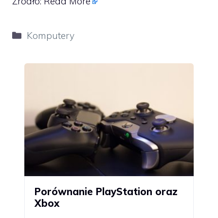
Źródło:
Read More
Kategorie
Komputery
Porównanie PlayStation oraz
Xbox