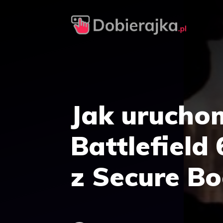
Przejdź
do
treści
Jak urucho
Battlefield
z Secure Bo