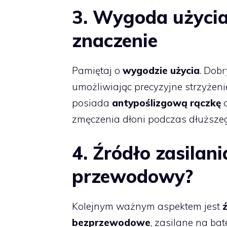
3. Wygoda użyci
znaczenie
Pamiętaj o
wygodzie użycia
. Dobr
umożliwiając precyzyjne strzyżen
posiada
antypoślizgową rączkę
o
zmęczenia dłoni podczas dłuższe
4. Źródło zasila
przewodowy?
Kolejnym ważnym aspektem jest
bezprzewodowe
, zasilane na bat