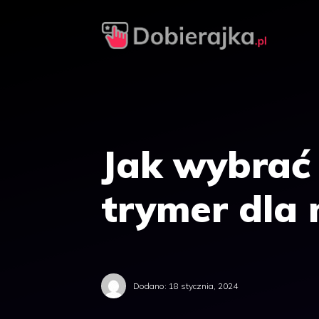
Przejdź
do
treści
Jak wybrać
trymer dla
Dodano:
18 stycznia, 2024