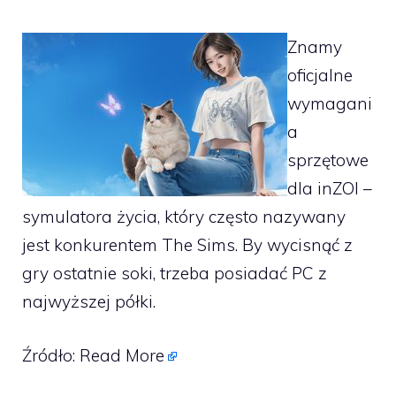
Znamy
oficjalne
wymagani
a
sprzętowe
dla inZOI –
symulatora życia, który często nazywany
jest konkurentem The Sims. By wycisnąć z
gry ostatnie soki, trzeba posiadać PC z
najwyższej półki.
Źródło:
Read More