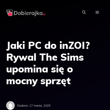
Przejdź
do
MENU
treści
Jaki PC do inZOI?
Rywal The Sims
upomina się o
mocny sprzęt
Dodano:
17 marca, 2025