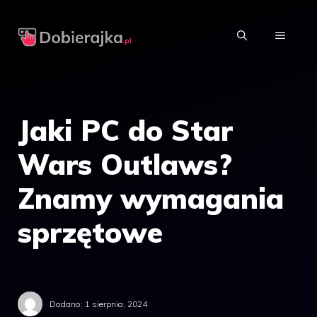
Przejdź
do
MENU
treści
Jaki PC do Star
Wars Outlaws?
Znamy wymagania
sprzętowe
Dodano:
1 sierpnia, 2024