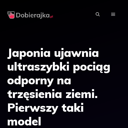
Przejdź
do
MENU
treści
Japonia ujawnia
ultraszybki pociąg
odporny na
trzęsienia ziemi.
Pierwszy taki
model