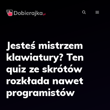
Przejdź
do
MENU
treści
Jesteś mistrzem
klawiatury? Ten
quiz ze skrótów
rozkłada nawet
programistów