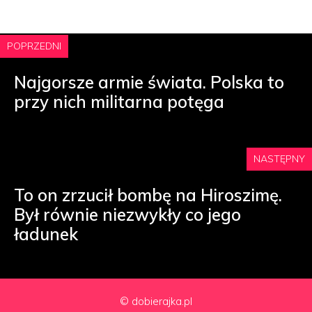
POPRZEDNI
Najgorsze armie świata. Polska to
przy nich militarna potęga
NASTĘPNY
To on zrzucił bombę na Hiroszimę.
Był równie niezwykły co jego
ładunek
© dobierajka.pl