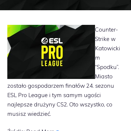
Counter-
Strike w
Katowicki
m
“Spodku”.
Miasto
zostało gospodarzem finałów 24. sezonu
ESL Pro League i tym samym ugości
najlepsze drużyny CS2. Oto wszystko, co
musisz wiedzieć.