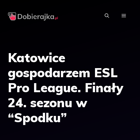
Przejdź
do
MENU
treści
Katowice
gospodarzem ESL
Pro League. Finały
24. sezonu w
“Spodku”