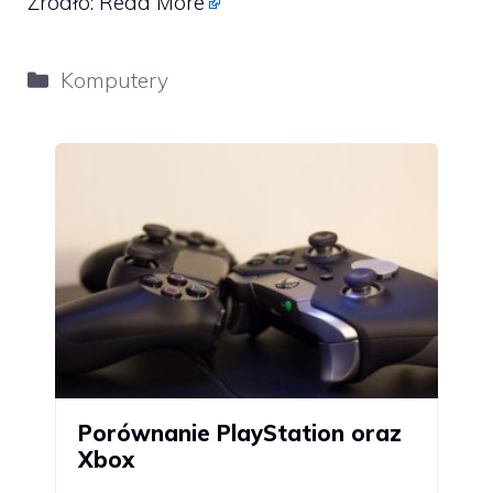
Źródło:
Read More
Kategorie
Komputery
Porównanie PlayStation oraz
Xbox