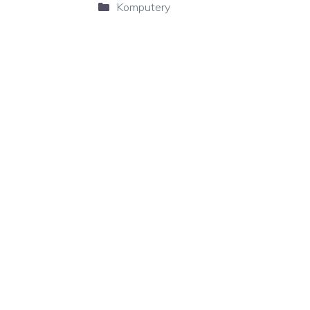
Kategorie
Komputery