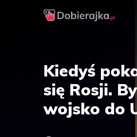
Przejdź
do
treści
Kiedyś poka
się Rosji. 
wojsko do 