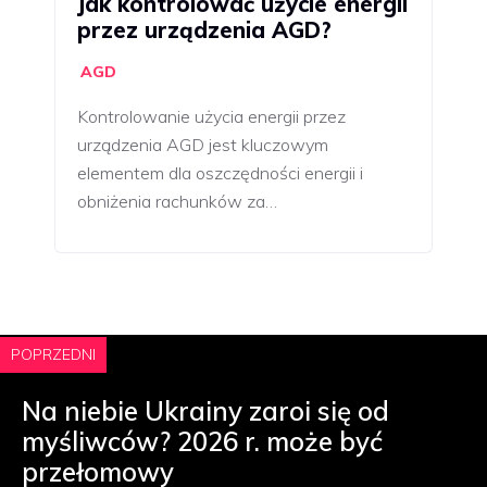
Jak kontrolować użycie energii
przez urządzenia AGD?
AGD
Kontrolowanie użycia energii przez
urządzenia AGD jest kluczowym
elementem dla oszczędności energii i
obniżenia rachunków za…
POPRZEDNI
Na niebie Ukrainy zaroi się od
myśliwców? 2026 r. może być
przełomowy