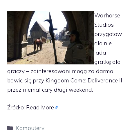
Warhorse
Studios
przygotow
ało nie
lada
gratkę dla
graczy – zainteresowani mogą za darmo
bawić się przy Kingdom Come: Deliverance II
przez niemal cały długi weekend.
Źródło:
Read More
Kategorie
Komputery