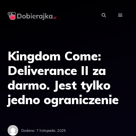
Przejdź
do
MENU
treści
Kingdom Come:
Deliverance II za
darmo. Jest tylko
jedno ograniczenie
Dodano:
7 listopada, 2025