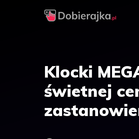
Przejdź
do
treści
Klocki ME
świetnej ce
zastanowie