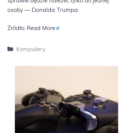
sprawie będzie należeć tylko do jednej
osoby — Donalda Trumpa.
Źródło:
Read More
Kategorie
Komputery