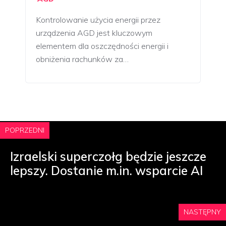
Kontrolowanie użycia energii przez
urządzenia AGD jest kluczowym
elementem dla oszczędności energii i
obniżenia rachunków za…
POPRZEDNI
Izraelski superczołg będzie jeszcze
lepszy. Dostanie m.in. wsparcie AI
NASTĘPNY