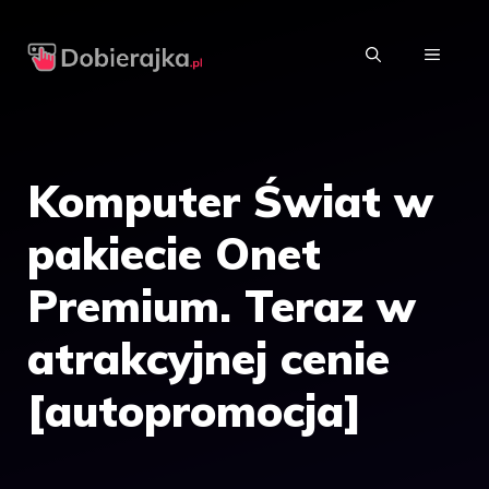
Przejdź
do
MENU
treści
Komputer Świat w
pakiecie Onet
Premium. Teraz w
atrakcyjnej cenie
[autopromocja]