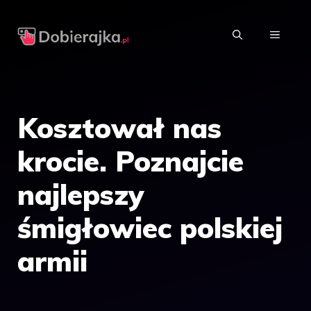
Przejdź
do
MENU
treści
Kosztował nas
krocie. Poznajcie
najlepszy
śmigłowiec polskiej
armii