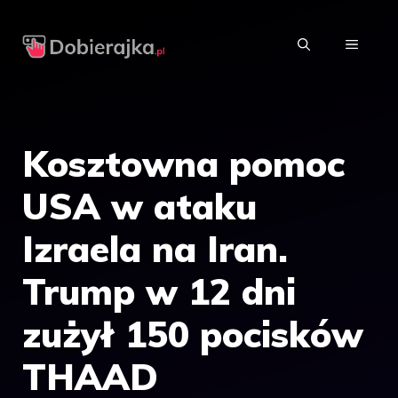
Przejdź
do
MENU
treści
Kosztowna pomoc
USA w ataku
Izraela na Iran.
Trump w 12 dni
zużył 150 pocisków
THAAD