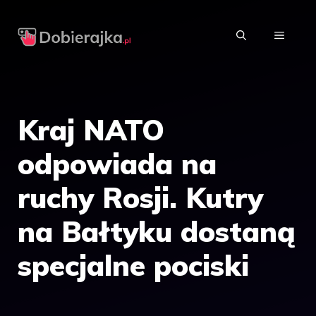
Przejdź
do
MENU
treści
Kraj NATO
odpowiada na
ruchy Rosji. Kutry
na Bałtyku dostaną
specjalne pociski