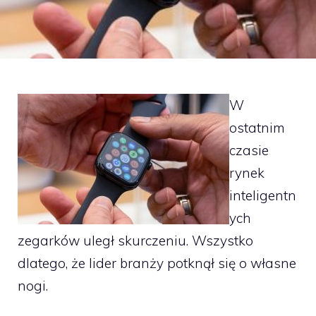
W
ostatnim
czasie
rynek
inteligentn
ych
zegarków uległ skurczeniu. Wszystko
dlatego, że lider branży potknął się o własne
nogi.