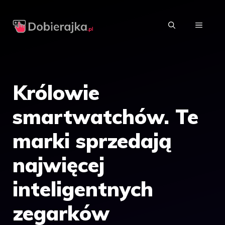
Przejdź
do
MENU
treści
Królowie
smartwatchów. Te
marki sprzedają
najwięcej
inteligentnych
zegarków