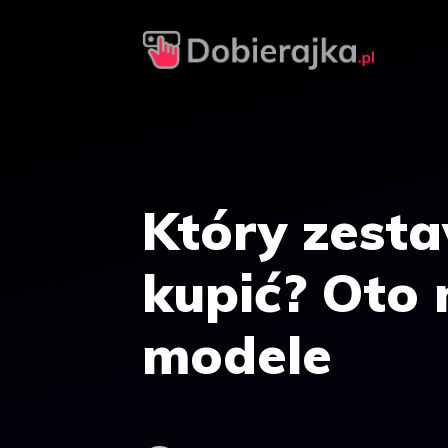
Przejdź
do
treści
Który zest
kupić? Oto 
modele