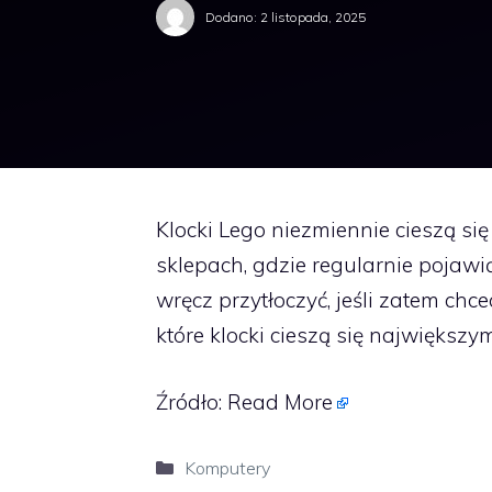
Dodano:
2 listopada, 2025
Klocki Lego niezmiennie cieszą si
sklepach, gdzie regularnie pojaw
wręcz przytłoczyć, jeśli zatem chc
które klocki cieszą się najwięks
Źródło:
Read More
Kategorie
Komputery