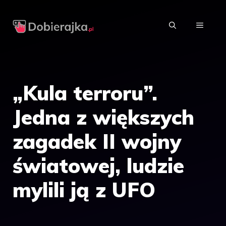
Przejdź
do
MENU
treści
„Kula terroru”.
Jedna z większych
zagadek II wojny
światowej, ludzie
mylili ją z UFO