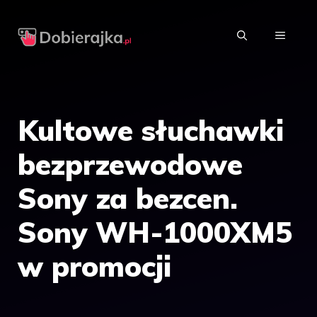
Przejdź
do
MENU
treści
Kultowe słuchawki
bezprzewodowe
Sony za bezcen.
Sony WH-1000XM5
w promocji