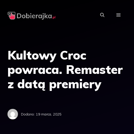
Przejdź
do
MENU
treści
Kultowy Croc
powraca. Remaster
z datą premiery
Dodano:
19 marca, 2025