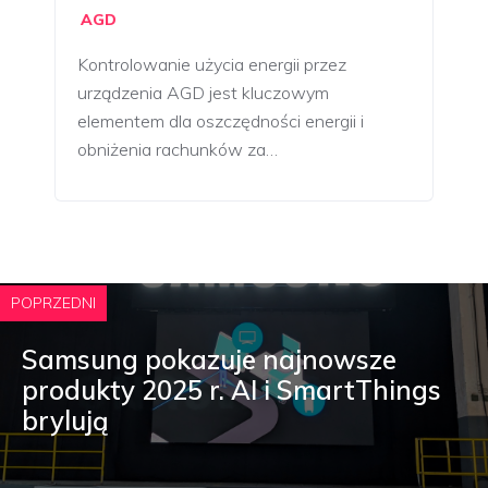
AGD
Kontrolowanie użycia energii przez
urządzenia AGD jest kluczowym
elementem dla oszczędności energii i
obniżenia rachunków za…
POPRZEDNI
Samsung pokazuje najnowsze
produkty 2025 r. AI i SmartThings
brylują