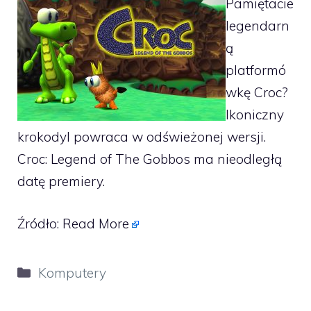
Pamiętacie
legendarn
ą
platformó
wkę Croc?
Ikoniczny
krokodyl powraca w odświeżonej wersji.
Croc: Legend of The Gobbos ma nieodległą
datę premiery.
Źródło:
Read More
Kategorie
Komputery