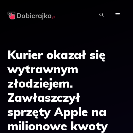
Przejdź
do
MENU
treści
Kurier okazał się
wytrawnym
złodziejem.
Zawłaszczył
sprzęty Apple na
milionowe kwoty