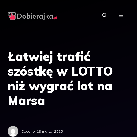
Przejdź
do
MENU
treści
Łatwiej trafić
szóstkę w LOTTO
niż wygrać lot na
Marsa
Dodano:
19 marca, 2025